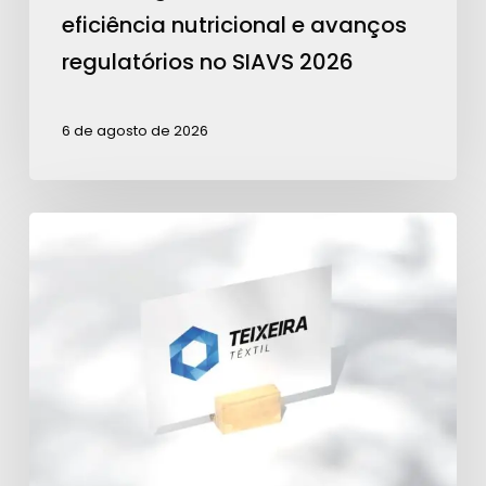
SIAVS
eficiência nutricional e avanços
2026
regulatórios no SIAVS 2026
6 de agosto de 2026
Teixeira
Têxtil
é
Patrocinadora
Ouro
para
ações
da