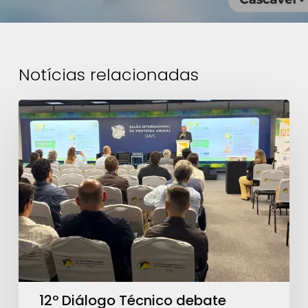
Notícias relacionadas
12º
Diálogo
Técnico
debate
eficiência
nutricional
e
avanços
regulatórios
no
12º Diálogo Técnico debate