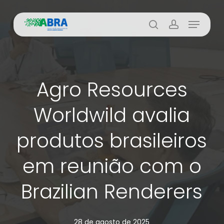
Skip
Menu
to
busca
account
main
content
Agro Resources
Worldwild avalia
produtos brasileiros
em reunião com o
Brazilian Renderers
28 de agosto de 2025