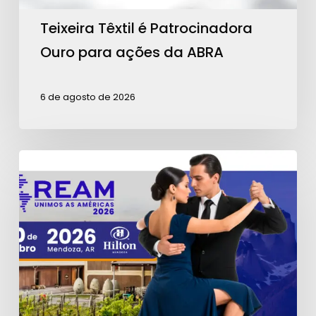
ABRA
Teixeira Têxtil é Patrocinadora
Ouro para ações da ABRA
6 de agosto de 2026
Contagem
regressiva
para
a
REAM
2026:
garanta
seu