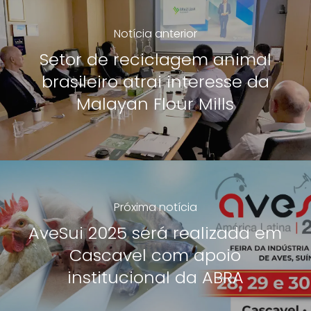
Notícia anterior
Setor de reciclagem animal
brasileiro atrai interesse da
Malayan Flour Mills
Próxima notícia
AveSui 2025 será realizada em
Cascavel com apoio
institucional da ABRA