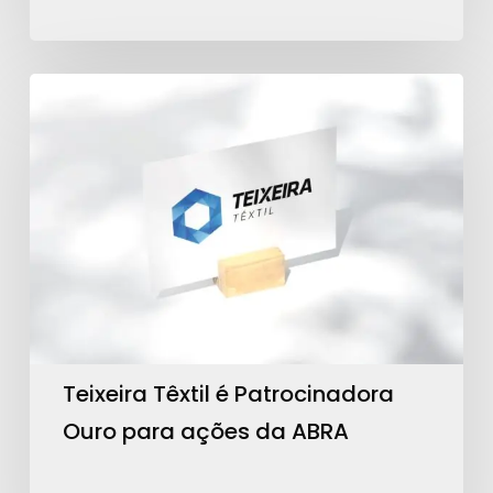
Teixeira
Têxtil
é
Patrocinadora
Ouro
para
ações
da
ABRA
Teixeira Têxtil é Patrocinadora
Ouro para ações da ABRA