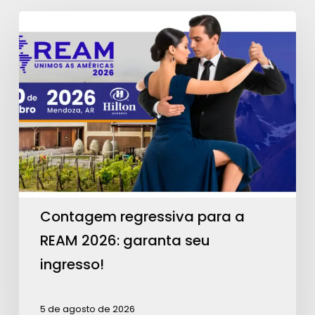
Contagem
regressiva
para
a
REAM
2026:
garanta
seu
ingresso!
Contagem regressiva para a
REAM 2026: garanta seu
ingresso!
5 de agosto de 2026