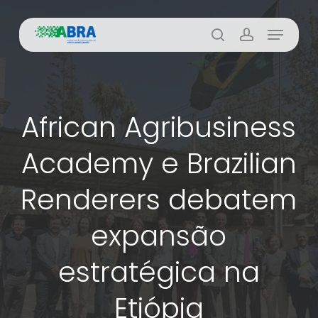
Skip
Menu
to
busca
account
main
content
African Agribusiness
Academy e Brazilian
Renderers debatem
expansão
estratégica na
Etiópia