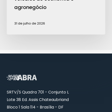
economia
agronegócio
e
agronegócio
31 de julho de 2026
SRTV/S Quadra 701 - Conjunto L
Lote 38 Ed. Assis Chateaubriand
Bloco 1 Sala 114 - Brasília - DF