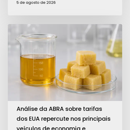
5 de agosto de 2026
Análise
da
ABRA
sobre
tarifas
dos
EUA
repercute
nos
principais
Análise da ABRA sobre tarifas
veículos
dos EUA repercute nos principais
de
veículos de economia e