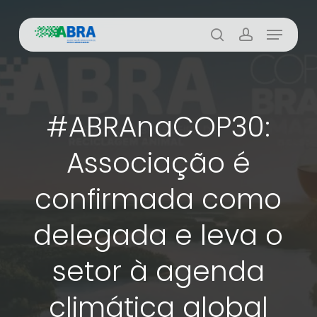
Skip
Menu
to
busca
account
main
content
#ABRAnaCOP30:
Associação é
confirmada como
delegada e leva o
setor à agenda
climática global