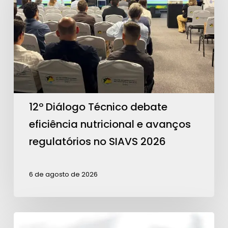
debate
eficiência
nutricional
e
avanços
regulatórios
no
12º Diálogo Técnico debate
SIAVS
eficiência nutricional e avanços
2026
regulatórios no SIAVS 2026
6 de agosto de 2026
Teixeira