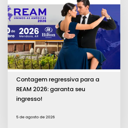
regressiva
para
a
REAM
2026:
garanta
seu
ingresso!
Contagem regressiva para a
REAM 2026: garanta seu
ingresso!
5 de agosto de 2026