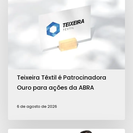
Têxtil
é
Patrocinadora
Ouro
para
ações
da
ABRA
Teixeira Têxtil é Patrocinadora
Ouro para ações da ABRA
6 de agosto de 2026
Contagem