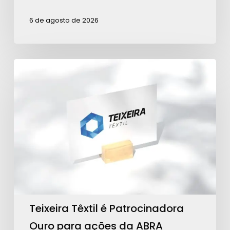
6 de agosto de 2026
Teixeira
Têxtil
é
Patrocinadora
Ouro
para
ações
da
ABRA
Teixeira Têxtil é Patrocinadora
Ouro para ações da ABRA