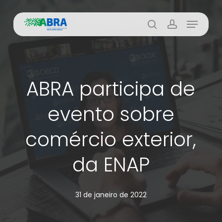
Skip
Menu
to
busca
account
main
content
ABRA participa de
evento sobre
comércio exterior,
da ENAP
31 de janeiro de 2022