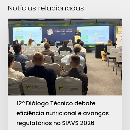
Notícias relacionadas
12º
Diálogo
Técnico
debate
eficiência
nutricional
e
avanços
regulatórios
no
12º Diálogo Técnico debate
SIAVS
eficiência nutricional e avanços
2026
regulatórios no SIAVS 2026