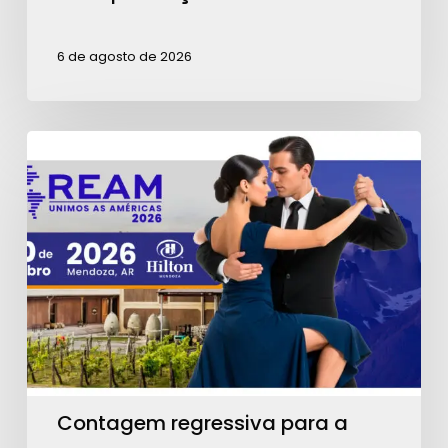
6 de agosto de 2026
Contagem
regressiva
para
a
REAM
2026:
garanta
seu
ingresso!
Contagem regressiva para a