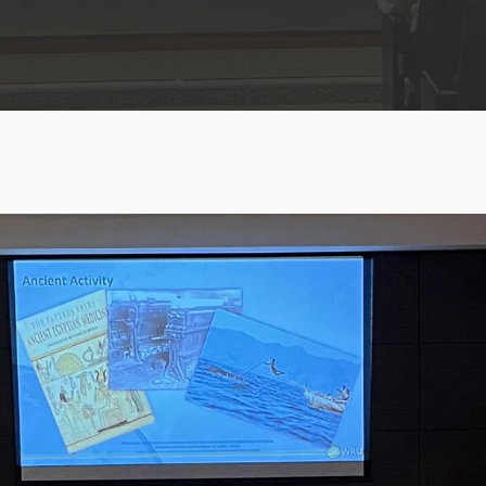
ABRA Export
Farinha de penas
E-commerce e análise
hidrolisadas
de dados
Farinha de peixes