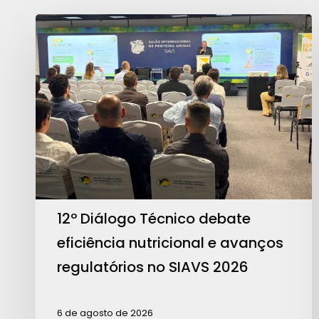
12º
Diálogo
Técnico
debate
eficiência
nutricional
e
avanços
regulatórios
no
12º Diálogo Técnico debate
SIAVS
eficiência nutricional e avanços
2026
regulatórios no SIAVS 2026
6 de agosto de 2026