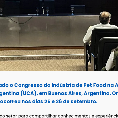
zado o Congresso da Indústria de Pet Food na 
gentina (UCA), em Buenos Aires, Argentina. Or
 ocorreu nos dias 25 e 26 de setembro.
s do setor para compartilhar conhecimentos e experiênci