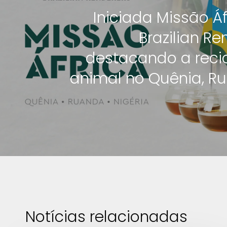
Iniciada Missão Á
Brazilian Re
destacando a rec
animal no Quênia, R
Notícias relacionadas