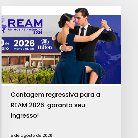
Contagem
regressiva
para
a
REAM
2026:
garanta
seu
ingresso!
Contagem regressiva para a
REAM 2026: garanta seu
ingresso!
5 de agosto de 2026