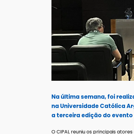
Na última semana, foi reali
na Universidade Católica Ar
a terceira edição do evento
O CIPAL reuniu os principais atore