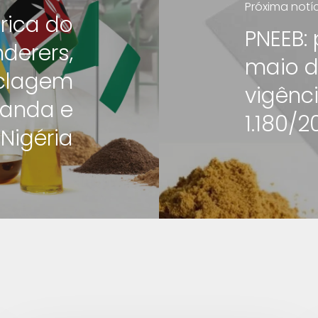
Próxima notí
frica do
PNEEB:
nderers,
maio d
iclagem
vigênci
uanda e
1.180/2
Nigéria