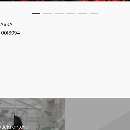
o ABRA
S 0018094
tícia anterior