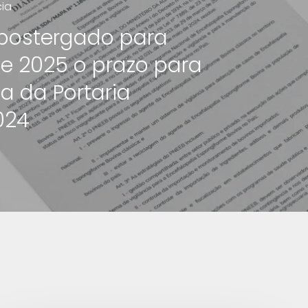
cia
 postergado para
e 2025 o prazo para
a da Portaria
024