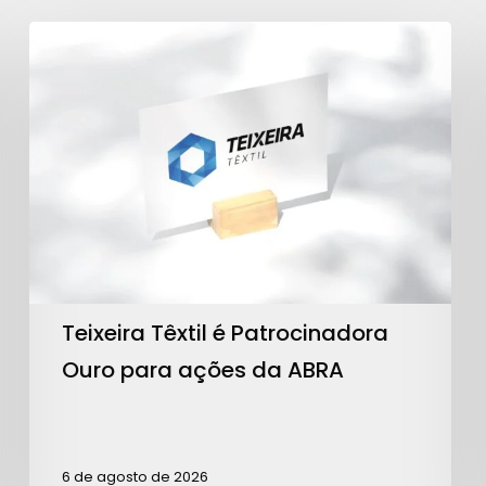
Teixeira
Têxtil
é
Patrocinadora
Ouro
para
ações
da
ABRA
Teixeira Têxtil é Patrocinadora
Ouro para ações da ABRA
6 de agosto de 2026