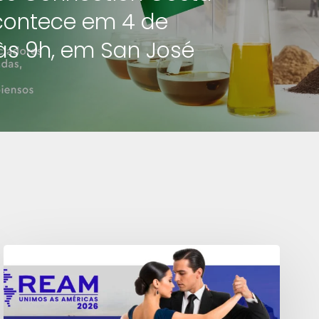
contece em 4 de
 às 9h, em San José
Contagem
regressiva
para
a