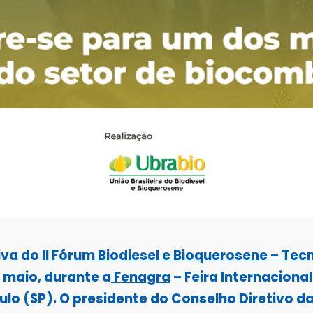
iva do
II Fórum Biodiesel e Bioquerosene – Tec
e maio, durante a
Fenagra
– Feira Internaciona
lo (SP). O presidente do Conselho Diretivo da