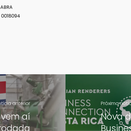
 ABRA
S 0018094
tícia anterior
Próxima notí
 vem aí
Nova d
rodada
Busine