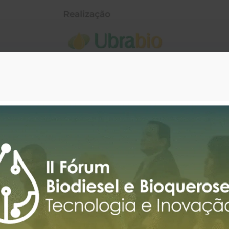
ABRA Export
Farinha de penas
E-commerce e análise
hidrolisadas
de dados
Farinha de peixes