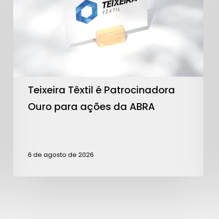
Ouro
para
ações
da
ABRA
Teixeira Têxtil é Patrocinadora
Ouro para ações da ABRA
6 de agosto de 2026