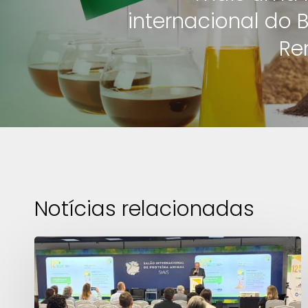
internacional do B
Re
Notícias relacionadas
12º
Diálogo
Técnico
debate