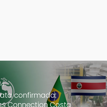
cia
ata confirmada:
ss Connection Costa