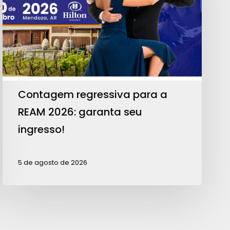
REAM
2026:
garanta
seu
ingresso!
Contagem regressiva para a
REAM 2026: garanta seu
ingresso!
5 de agosto de 2026