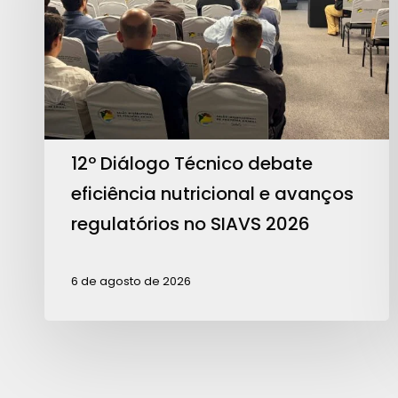
eficiência
nutricional
e
avanços
regulatórios
no
12º Diálogo Técnico debate
SIAVS
eficiência nutricional e avanços
2026
regulatórios no SIAVS 2026
6 de agosto de 2026