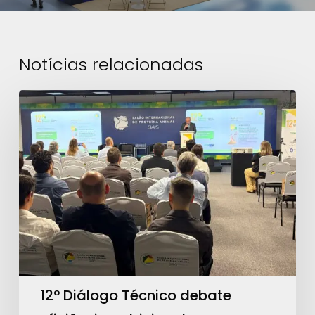
Notícias relacionadas
12º
Diálogo
Técnico
debate
eficiência
nutricional
e
avanços
regulatórios
no
12º Diálogo Técnico debate
SIAVS