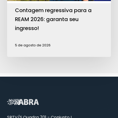
ingresso!
Contagem regressiva para a
REAM 2026: garanta seu
ingresso!
5 de agosto de 2026
SRTV/S Quadra 701 - Conjunto L