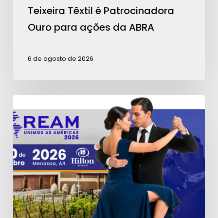
Teixeira Têxtil é Patrocinadora
Ouro para ações da ABRA
6 de agosto de 2026
Contagem
regressiva
para
a
REAM
2026:
garanta
seu