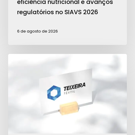
eficiência nutricional e avanços
2026
regulatórios no SIAVS 2026
6 de agosto de 2026
Teixeira
Têxtil
é
Patrocinadora
Ouro
para
ações
da
ABRA