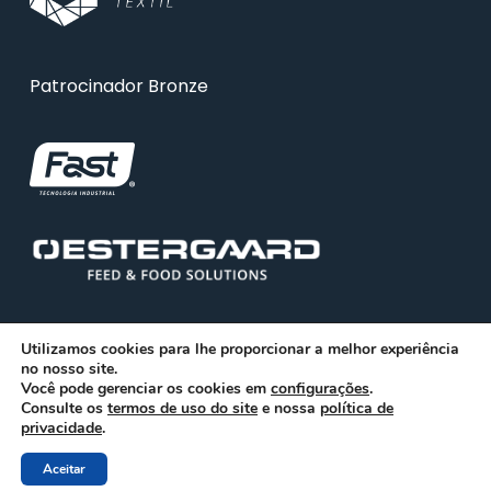
Patrocinador Bronze
Utilizamos cookies para lhe proporcionar a melhor experiência
no nosso site.
Você pode gerenciar os cookies em
configurações
.
Consulte os
© 2026 ABRA. Associação Brasileira de Reciclagem
termos de uso do site
e nossa
política de
privacidade
.
Animal
Aceitar
facebook
linkedin
youtube
instagram