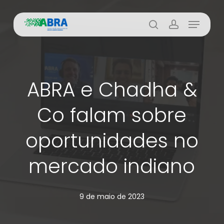
Skip
Menu
to
busca
account
main
content
ABRA e Chadha &
Co falam sobre
oportunidades no
mercado indiano
9 de maio de 2023