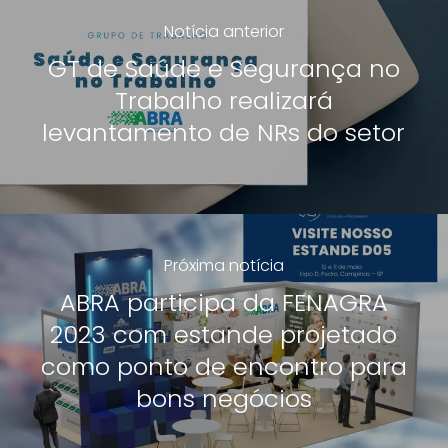
Notícia anterior
GT de Saúde e Segurança no
Trabalho realizará
levantamento de NRs do setor
Próxima notícia
ABRA participa da FENAGRA
2023 com estande projetado
como ponto de encontro para
bons negócios