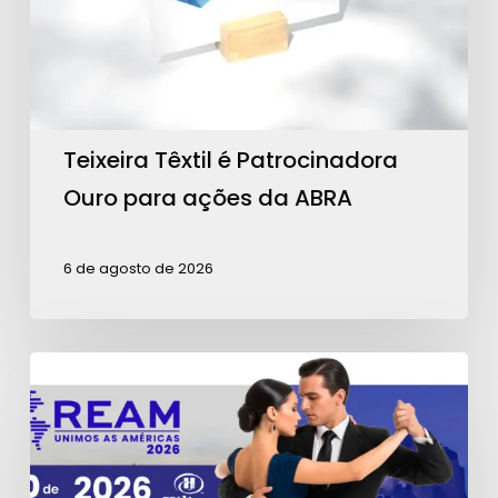
para
ações
da
ABRA
Teixeira Têxtil é Patrocinadora
Ouro para ações da ABRA
6 de agosto de 2026
Contagem
regressiva
para
a