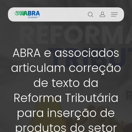
Skip
Menu
to
busca
account
main
content
ABRA e associados
articulam correção
de texto da
Reforma Tributária
para inserção de
produtos do setor