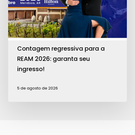
REAM
2026:
garanta
seu
ingresso!
Contagem regressiva para a
REAM 2026: garanta seu
ingresso!
5 de agosto de 2026