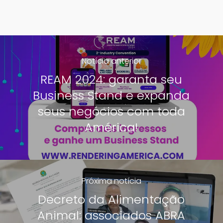
Notícia anterior
REAM 2024: garanta seu
Business Stand e expanda
seus negócios com toda
América!
Próxima notícia
Decreto da Alimentação
Animal: associados ABRA