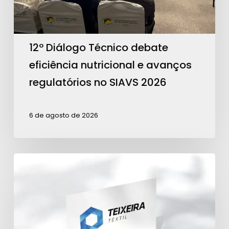
avanços
regulatórios
no
12º Diálogo Técnico debate
SIAVS
eficiência nutricional e avanços
2026
regulatórios no SIAVS 2026
6 de agosto de 2026
Teixeira
Têxtil
é
Patrocinadora
Ouro