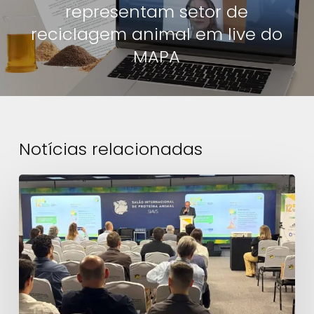
representam setor de
reciclagem animal em live do
MAPA
Notícias relacionadas
12º
Diálogo
Técnico
debate
eficiência
nutricional
e