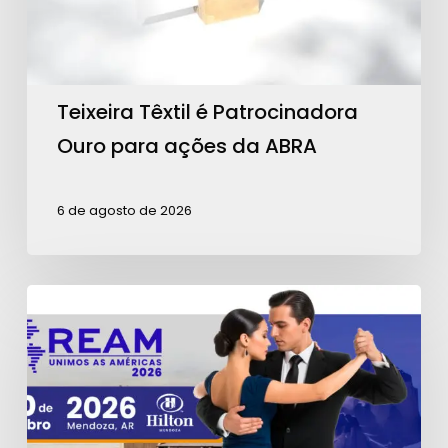
ações
da
ABRA
Teixeira Têxtil é Patrocinadora
Ouro para ações da ABRA
6 de agosto de 2026
Contagem
regressiva
para
a
REAM