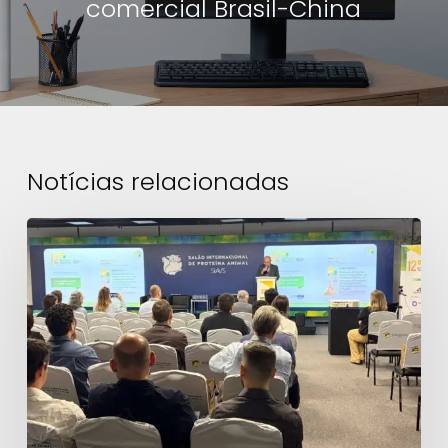
comercial Brasil-China
Notícias relacionadas
12º
Diálogo
Técnico
debate
eficiência
nutricional
e
avanços