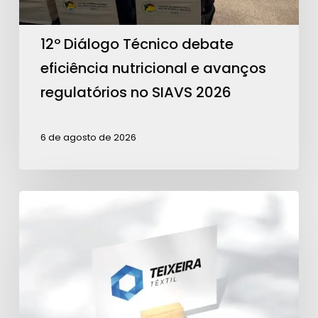
regulatórios
no
12º Diálogo Técnico debate
SIAVS
eficiência nutricional e avanços
2026
regulatórios no SIAVS 2026
6 de agosto de 2026
Teixeira
Têxtil
é
Patrocinadora
Ouro
para