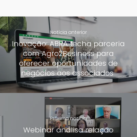
Notícia anterior
Inovação: ABRA fecha parceria
com Agro2Business para
oferecer oportunidades de
negócios aos associados
Próxima notícia
Webinar analisa relação