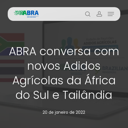
Skip
Menu
to
busca
account
main
content
ABRA conversa com
novos Adidos
Agrícolas da África
do Sul e Tailândia
20 de janeiro de 2022