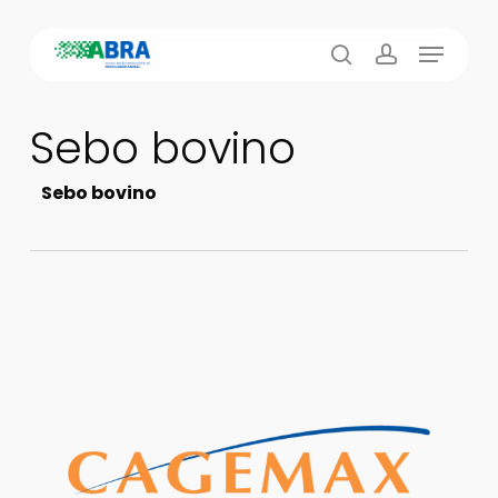
Skip
Menu
to
busca
account
main
content
Sebo bovino
Sebo bovino