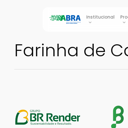
Skip
to
Institucional
Pro
main
content
Farinha de C