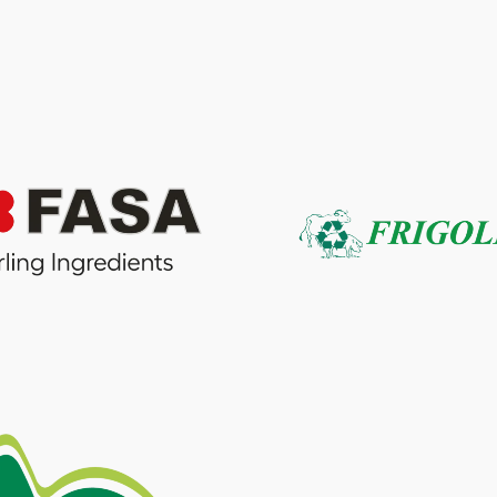
ABRA Export
Farinha de penas
E-commerce e análise
hidrolisadas
de dados
Farinha de peixes