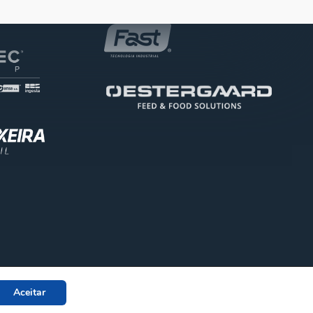
Aceitar
facebook
linkedin
youtube
instagra