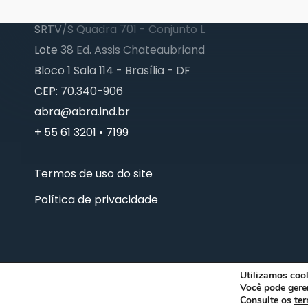
SRTV/S Quadra 701 - Conjunto L
Lote 38 Ed. Assis Chateaubriand
Bloco 1 Sala 114 - Brasília - DF
CEP: 70.340-906
abra@abra.ind.br
+ 55 61 3201 • 7199
Termos de uso do site
Política de privacidade
Utilizamos cook
Você pode gere
© 2026 ABRA. Associação Brasileira de Reciclagem Anima
Consulte os
ter